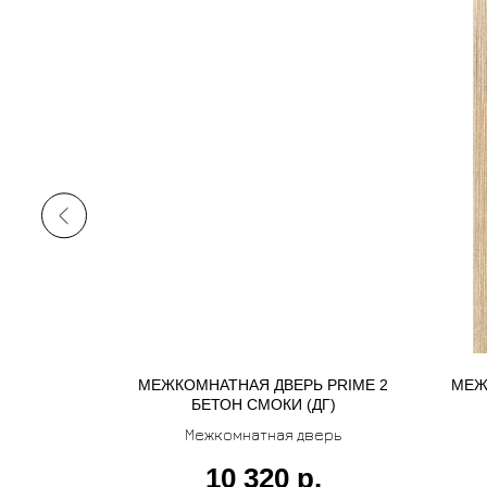
N 3 КЛЁН
МЕЖКОМНАТНАЯ ДВЕРЬ PRIME 2
МЕЖ
(ДО) С
БЕТОН СМОКИ (ДГ)
МКОЙ
рь
Межкомнатная дверь
10 320
р.