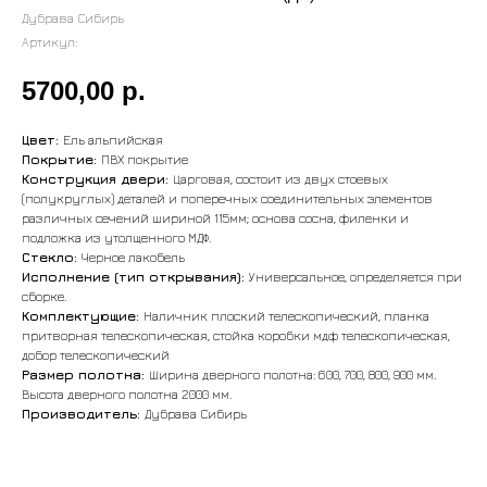
Дубрава Сибирь
Артикул:
5700,00
р.
Цвет:
Ель альпийская
Покрытие:
ПВХ покрытие
Конструкция двери:
Царговая, состоит из двух стоевых
(полукруглых) деталей и поперечных соединительных элементов
различных сечений шириной 115мм; основа сосна, филенки и
подложка из утолщенного МДФ.
Стекло:
Черное лакобель
Исполнение (тип открывания):
Универсальное, определяется при
сборке.
Комплектующие:
Наличник плоский телескопический, планка
притворная телескопическая, стойка коробки мдф телескопическая,
добор телескопический
Размер полотна:
Ширина дверного полотна: 600, 700, 800, 900 мм.
Высота дверного полотна 2000 мм.
Производитель:
Дубрава Сибирь