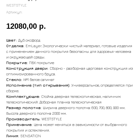
WESTSTYLE
Артикул:
12080,00
р.
Цвет:
Дуб оксфорд
Отделка:
EmLayer. Экологически чистый материал, готовые изделия
с применением данного покрытия безопасны для здоровья человека
и окружающей среды.
Покрытие:
ПВХ покрытие
Конструкция двери:
Сборно - разборная царговая конструкция из
оптимизированного бруса.
Стекло:
№1 белое сатинат
Исполнение (тип открывания):
Универсальное, определяется при
сборке.
Комплектующие:
Стойка дверная телескопическая, наличник
телескопический. Доборная планка телескопическая
Размер полотна:
Ширина дверного полотна: 600, 700, 800, 900 мм.
Высота дверного полотна 2000 мм.
Производитель:
WESTSTYLE
Примечание:
Цена может меняться в зависимости от выбранного
покрытия и остекления.
Линия:
SENSATION